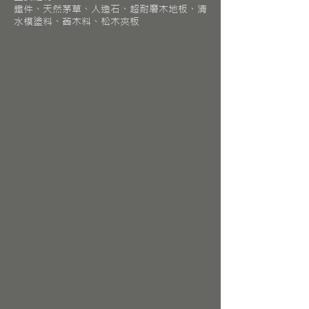
鐵件、天然茅草、人造石、超耐磨木地板、清
水模塗料、舊木料、松木夾板