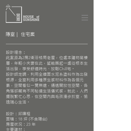
隱室｜ 住宅案​
​​設計理念：
此案原為2
房
2
衛浴格局老屋，位處本建物高樓
層，年輕小夫妻在此，望能築起一處從根本生
活出發，享受舒適時光、放鬆
Chill
宅。
設計師定調，利用全牆面水泥系塗料作為出發
根源，全室利用多種原生感材料作為各個元
素，空間看似一覽無遺，通透開放性空間，各
角落卻藏有不同秘境生活儀式感，就此，人們
擺脫繁忙心思，在空間內與毛孩漫步於室，愉
逸隨心生活。
設計：邱暐程
面積：
18
坪 (不含陽台)
房屋狀況：
23
年
主要建材
：